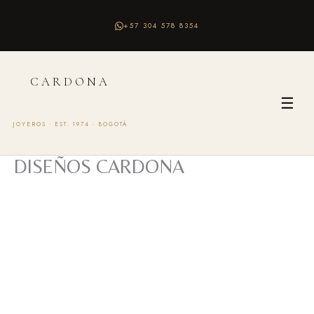
Ir
+57 304 578 8354
al
CARDONA
☰
contenido
JOYEROS · EST. 1974 · BOGOTÁ
DISEÑOS CARDONA