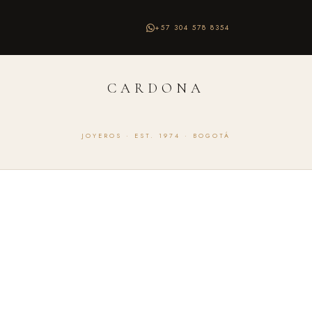
+57 304 578 8354
CARDONA
JOYEROS · EST. 1974 · BOGOTÁ