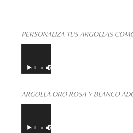
PERSONALIZA TUS ARGOLLAS COMO
Reproductor
00:00
00:00
de
vídeo
ARGOLLA ORO ROSA Y BLANCO AD
Reproductor
00:00
00:00
de