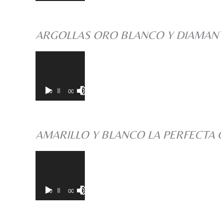
vídeo
ARGOLLAS ORO BLANCO Y DIAMAN
Reproductor
00:00
00:00
de
vídeo
AMARILLO Y BLANCO LA PERFECTA 
Reproductor
00:00
00:00
de