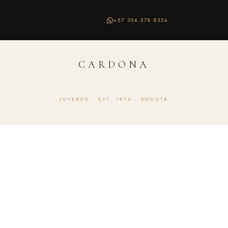
+57 304 578 8354
CARDONA
JOYEROS · EST. 1974 · BOGOTÁ